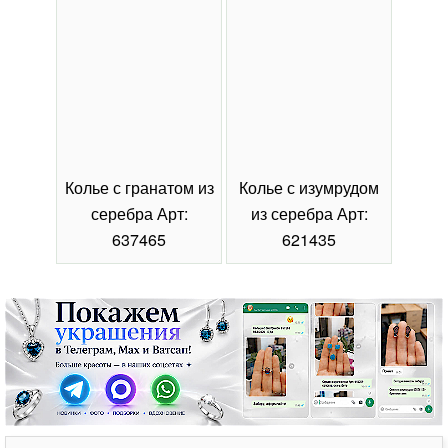
Колье с гранатом из
Колье с изумрудом
Коль
серебра Арт:
из серебра Арт:
се
637465
621435