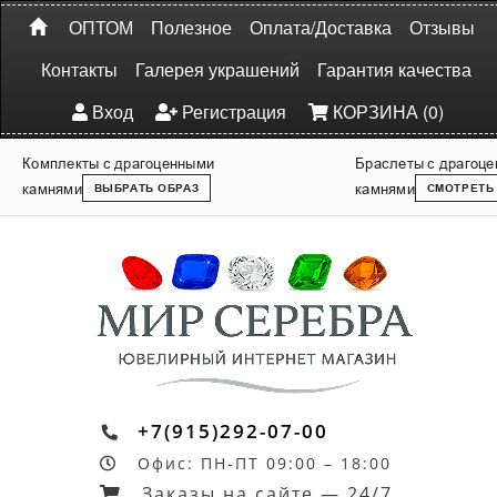
ОПТОМ
Полезное
Оплата/Доставка
Отзывы
Контакты
Галерея украшений
Гарантия качества
Вход
Регистрация
КОРЗИНА (0)
Комплекты с драгоценными
Браслеты с драгоц
камнями
камнями
ВЫБРАТЬ ОБРАЗ
СМОТРЕТЬ
+7(915)292-07-00
Офис: ПН-ПТ 09:00 – 18:00
Заказы на сайте — 24/7