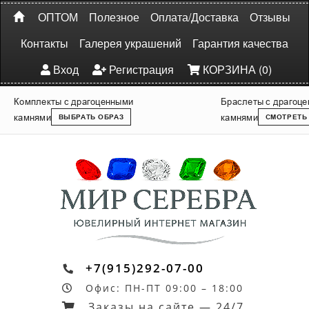
ОПТОМ
Полезное
Оплата/Доставка
Отзывы
Контакты
Галерея украшений
Гарантия качества
Вход
Регистрация
КОРЗИНА (0)
Комплекты с драгоценными
Браслеты с драгоц
камнями
камнями
ВЫБРАТЬ ОБРАЗ
СМОТРЕТЬ
+7(915)292-07-00
Офис: ПН-ПТ 09:00 – 18:00
Заказы на сайте — 24/7