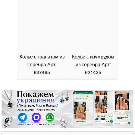
Колье с гранатом из
Колье с изумрудом
Коль
серебра Арт:
из серебра Арт:
се
637465
621435