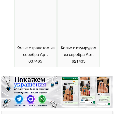
Колье с гранатом из
Колье с изумрудом
Коль
серебра Арт:
из серебра Арт:
се
637465
621435