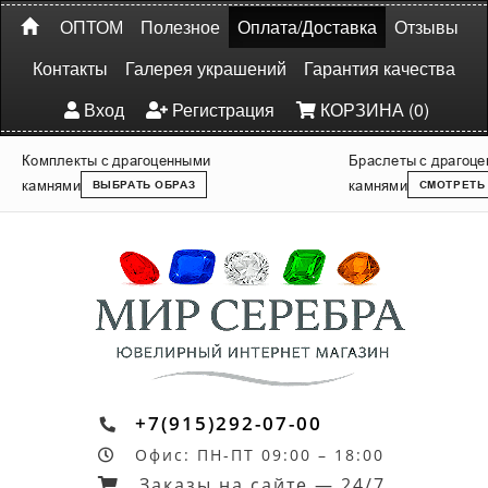
ОПТОМ
Полезное
Оплата/Доставка
Отзывы
Контакты
Галерея украшений
Гарантия качества
Вход
Регистрация
КОРЗИНА (0)
Комплекты с драгоценными
Браслеты с драгоц
камнями
камнями
ВЫБРАТЬ ОБРАЗ
СМОТРЕТЬ
+7(915)292-07-00
Офис: ПН-ПТ 09:00 – 18:00
Заказы на сайте — 24/7