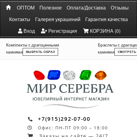
ОПТОМ
Полезное
Оплата/Доставка
Отзывы
Контакты
Галерея украшений
Гарантия качества
Вход
Регистрация
КОРЗИНА (0)
Комплекты с драгоценными
Браслеты с драгоц
камнями
камнями
ВЫБРАТЬ ОБРАЗ
СМОТРЕТЬ
+7(915)292-07-00
Офис: ПН-ПТ 09:00 – 18:00
Заказы на сайте — 24/7