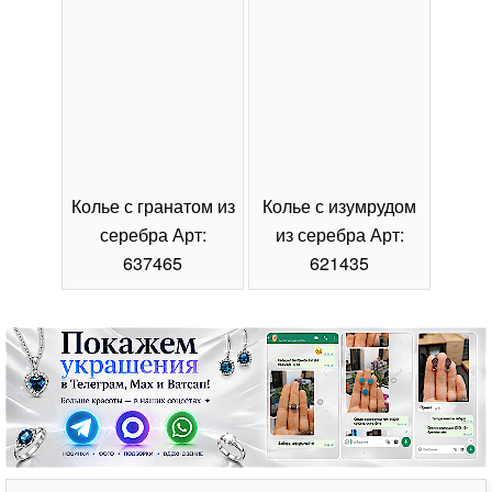
Колье с гранатом из
Колье с изумрудом
Коль
серебра Арт:
из серебра Арт:
се
637465
621435