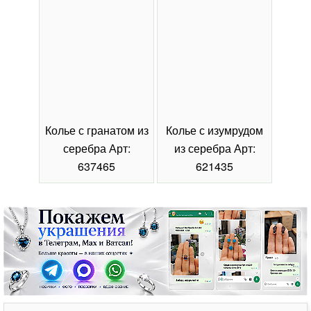
Колье с гранатом из
Колье с изумрудом
Коль
серебра Арт:
из серебра Арт:
се
637465
621435