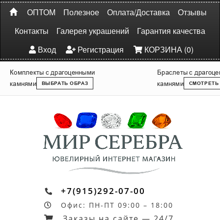
ОПТОМ
Полезное
Оплата/Доставка
Отзывы
Контакты
Галерея украшений
Гарантия качества
Вход
Регистрация
КОРЗИНА (0)
Комплекты с драгоценными
Браслеты с драгоц
камнями
камнями
ВЫБРАТЬ ОБРАЗ
СМОТРЕТЬ
+7(915)292-07-00
Офис: ПН-ПТ 09:00 – 18:00
Заказы на сайте — 24/7