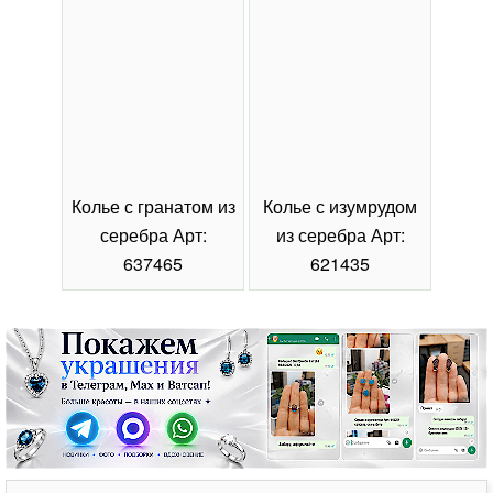
Колье с гранатом из
Колье с изумрудом
Коль
серебра Арт:
из серебра Арт:
се
637465
621435