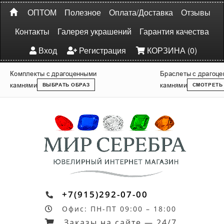
ОПТОМ
Полезное
Оплата/Доставка
Отзывы
Контакты
Галерея украшений
Гарантия качества
Вход
Регистрация
КОРЗИНА (0)
Комплекты с драгоценными
Браслеты с драгоц
камнями
камнями
ВЫБРАТЬ ОБРАЗ
СМОТРЕТЬ
+7(915)292-07-00
Офис: ПН-ПТ 09:00 – 18:00
Заказы на сайте — 24/7