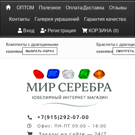
ОПТОМ
Полезное
Оплата/Доставка
Отзывы
Контакты
Галерея украшений
Гарантия качества
Вход
Регистрация
КОРЗИНА (0)
Комплекты с драгоценными
Браслеты с драгоц
камнями
камнями
ВЫБРАТЬ ОБРАЗ
СМОТРЕТЬ
+7(915)292-07-00
Офис: ПН-ПТ 09:00 – 18:00
Заказы на сайте — 24/7