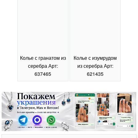
Колье с гранатом из
Колье с изумрудом
Коль
серебра Арт:
из серебра Арт:
се
637465
621435