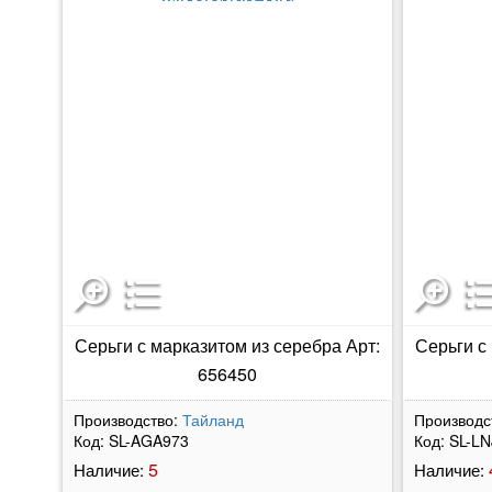
Серьги с марказитом из серебра Арт:
Серьги с
656450
Производство:
Тайланд
Производс
Код:
SL-AGA973
Код:
SL-LN
5
Наличие:
Наличие: