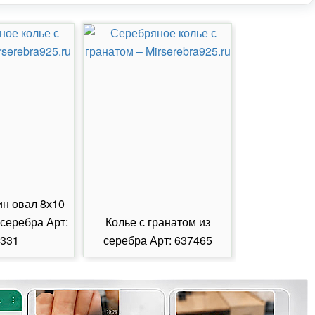
ин овал 8х10
 серебра Арт:
Колье с гранатом из
Колье с из
331
серебра Арт: 637465
серебра А