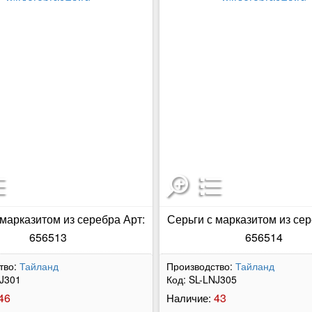
 марказитом из серебра Арт:
Серьги с марказитом из сер
656513
656514
тво:
Тайланд
Производство:
Тайланд
J301
Код:
SL-LNJ305
46
43
Наличие: