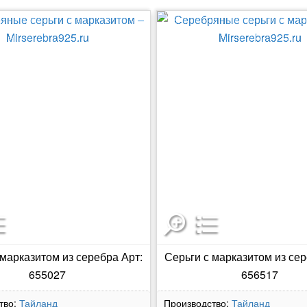
 марказитом из серебра Арт:
Серьги с марказитом из сер
655027
656517
тво:
Тайланд
Производство:
Тайланд