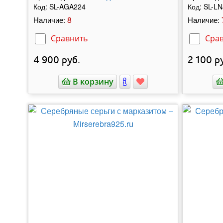
Код:
SL-AGA224
Код:
SL-LN
8
Наличие:
Наличие:
Сравнить
Сра
4 900
руб.
2 100
ру
В корзину