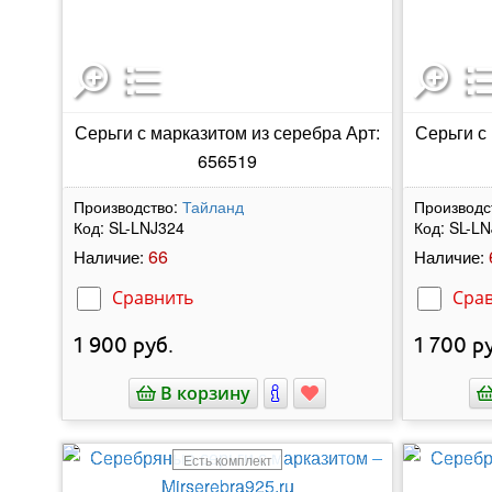
Серьги с марказитом из серебра Арт:
Серьги с
656519
Производство:
Тайланд
Производс
Код:
SL-LNJ324
Код:
SL-LN
66
Наличие:
Наличие:
Сравнить
Сра
1 900
руб.
1 700
ру
В корзину
Есть комплект