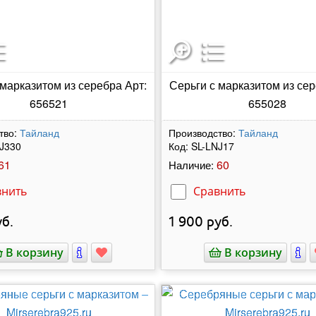
 марказитом из серебра Арт:
Серьги с марказитом из сер
656521
655028
тво:
Тайланд
Производство:
Тайланд
J330
Код:
SL-LNJ17
61
60
Наличие:
внить
Сравнить
б.
1 900
руб.
В корзину
В корзину