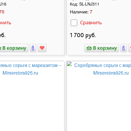
J16
Код:
SL-LNJ311
70
7
Наличие:
внить
Сравнить
б.
1 700
руб.
В корзину
В корзину