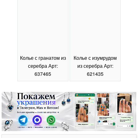
Колье с гранатом из
Колье с изумрудом
Коль
серебра Арт:
из серебра Арт:
се
637465
621435