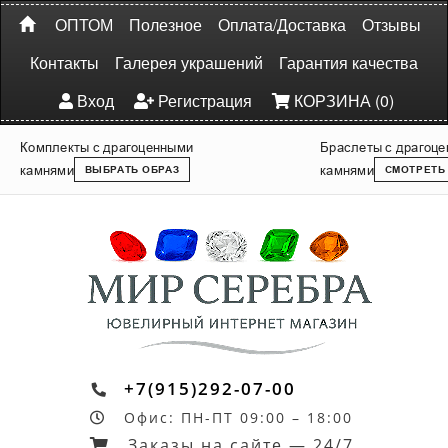
ОПТОМ
Полезное
Оплата/Доставка
Отзывы
Контакты
Галерея украшений
Гарантия качества
Вход
Регистрация
КОРЗИНА (0)
Комплекты с драгоценными
Браслеты с драгоц
камнями
камнями
ВЫБРАТЬ ОБРАЗ
СМОТРЕТЬ
+7(915)292-07-00
Офис: ПН-ПТ 09:00 – 18:00
Заказы на сайте — 24/7