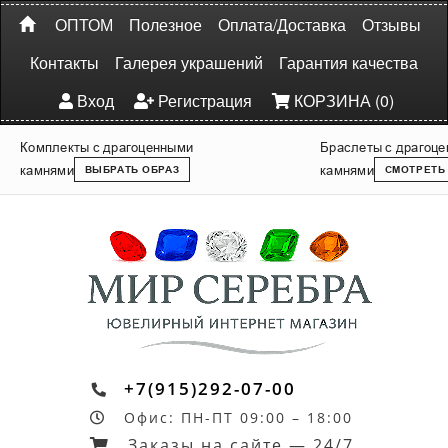
ОПТОМ
Полезное
Оплата/Доставка
Отзывы
Контакты
Галерея украшений
Гарантия качества
Вход
Регистрация
КОРЗИНА (0)
Комплекты с драгоценными
Браслеты с драгоц
камнями
камнями
ВЫБРАТЬ ОБРАЗ
СМОТРЕТЬ
+7(915)292-07-00
Офис: ПН-ПТ 09:00 – 18:00
Заказы на сайте — 24/7