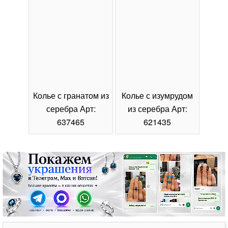
Колье с гранатом из
Колье с изумрудом
Коль
серебра Арт:
из серебра Арт:
се
637465
621435