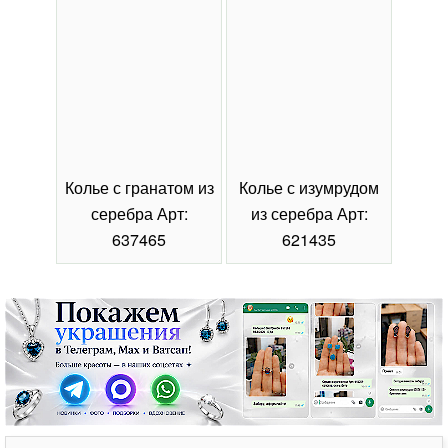
Колье с гранатом из
Колье с изумрудом
Коль
серебра Арт:
из серебра Арт:
се
637465
621435