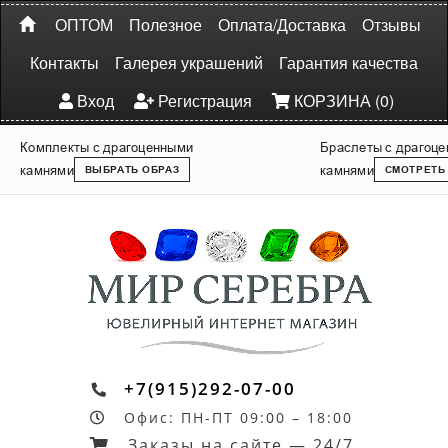
ОПТОМ
Полезное
Оплата/Доставка
Отзывы
Контакты
Галерея украшений
Гарантия качества
Вход
Регистрация
КОРЗИНА (0)
Комплекты с драгоценными
Браслеты с драгоц
камнями
камнями
ВЫБРАТЬ ОБРАЗ
СМОТРЕТЬ
+7(915)292-07-00
Офис: ПН-ПТ 09:00 – 18:00
Заказы на сайте — 24/7