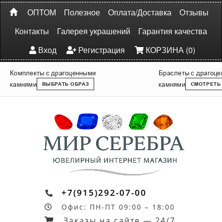
ОПТОМ
Полезное
Оплата/Доставка
Отзывы
Контакты
Галерея украшений
Гарантия качества
Вход
Регистрация
КОРЗИНА (0)
Комплекты с драгоценными
Браслеты с драгоц
камнями
камнями
ВЫБРАТЬ ОБРАЗ
СМОТРЕТЬ
+7(915)292-07-00
Офис: ПН-ПТ 09:00 – 18:00
Заказы на сайте — 24/7