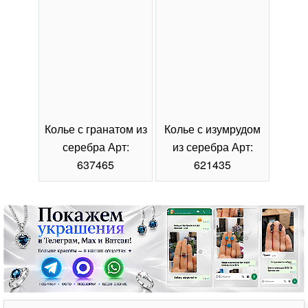
Колье с гранатом из
Колье с изумрудом
Коль
серебра Арт:
из серебра Арт:
се
637465
621435