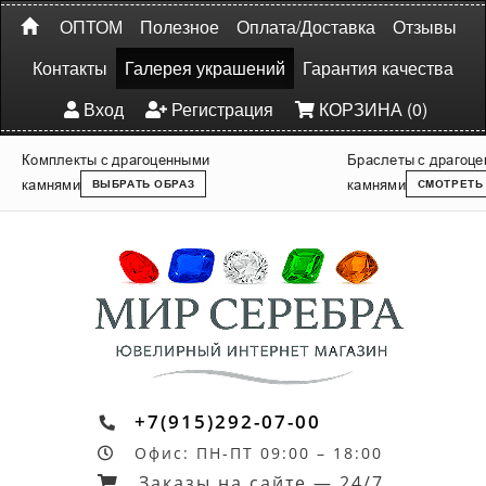
ОПТОМ
Полезное
Оплата/Доставка
Отзывы
Контакты
Галерея украшений
Гарантия качества
Вход
Регистрация
КОРЗИНА (0)
Комплекты с драгоценными
Браслеты с драгоц
камнями
камнями
ВЫБРАТЬ ОБРАЗ
СМОТРЕТЬ
+7(915)292-07-00
Офис: ПН-ПТ 09:00 – 18:00
Заказы на сайте — 24/7