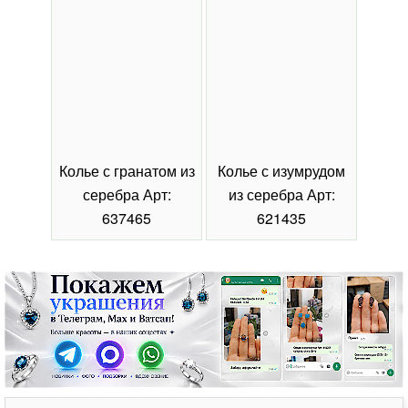
Колье с гранатом из
Колье с изумрудом
Коль
серебра Арт:
из серебра Арт:
се
637465
621435