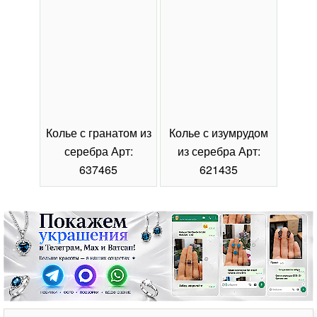
Колье с гранатом из
Колье с изумрудом
Коль
серебра Арт:
из серебра Арт:
се
637465
621435