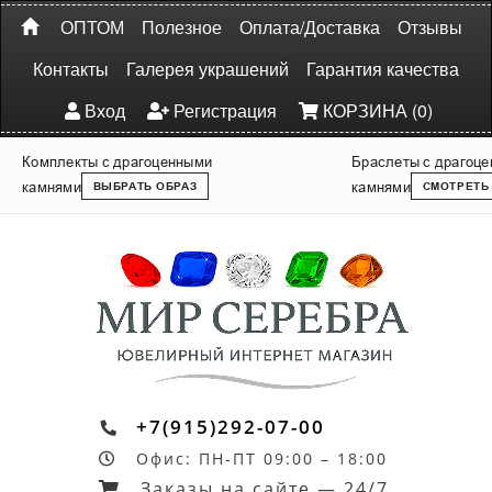
ОПТОМ
Полезное
Оплата/Доставка
Отзывы
Контакты
Галерея украшений
Гарантия качества
Вход
Регистрация
КОРЗИНА (0)
Комплекты с драгоценными
Браслеты с драгоц
камнями
камнями
ВЫБРАТЬ ОБРАЗ
СМОТРЕТЬ
+7(915)292-07-00
Офис: ПН-ПТ 09:00 – 18:00
Заказы на сайте — 24/7