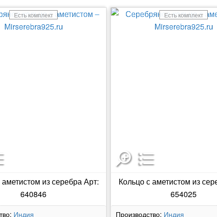
Есть комплект
Есть комплект
 аметистом из серебра Арт:
Кольцо с аметистом из сер
640846
654025
тво:
Индия
Производство:
Индия