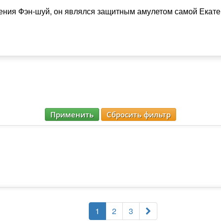
чения Фэн-шуй, он являлся защитным амулетом самой Екат
Применить
Сбросить фильтр
1
2
3