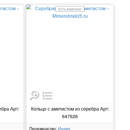
Есть комплект
ебра Арт:
Кольцо с аметистом из серебра Арт:
647626
Производство:
Индия