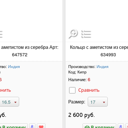
 аметистом из серебра Арт:
Кольцо с аметистом из сер
647572
634993
тво:
Индия
Производство:
Индия
н
Код:
Кипр
6
6
Наличие:
внить
Сравнить
Размер:
16.5
17
уб.
2 600
руб.
В корзину
В корзину