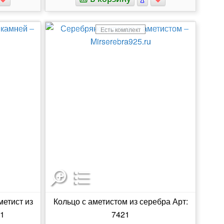
Есть комплект
метист из
Кольцо с аметистом из серебра Арт:
81
7421