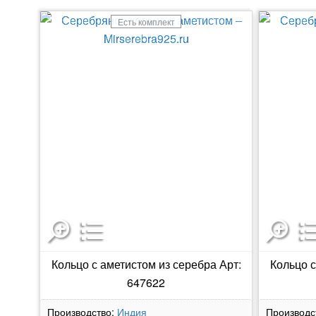
Есть комплект
Кольцо с аметистом из серебра Арт:
Кольцо с
647622
Производство:
Индия
Производс