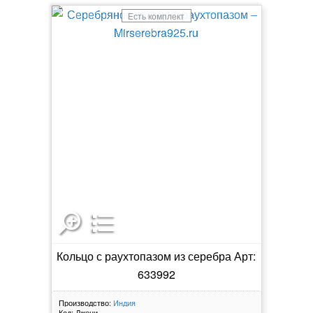
Есть комплект
Кольцо с раухтопазом из серебра Арт:
633992
Производство:
Индия
Код:
Джени