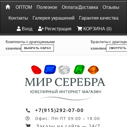
ОПТОМ
Полезное
Оплата/Доставка
Отзывы
Контакты
Галерея украшений
Гарантия качества
Вход
Регистрация
КОРЗИНА (0)
Комплекты с драгоценными
Браслеты с драгоц
камнями
камнями
ВЫБРАТЬ ОБРАЗ
СМОТРЕТЬ
+7(915)292-07-00
Офис: ПН-ПТ 09:00 – 18:00
Заказы на сайте — 24/7