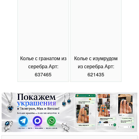
Колье с гранатом из
Колье с изумрудом
Коль
серебра Арт:
из серебра Арт:
се
637465
621435