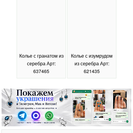
Колье с гранатом из
Колье с изумрудом
Коль
серебра Арт:
из серебра Арт:
се
637465
621435