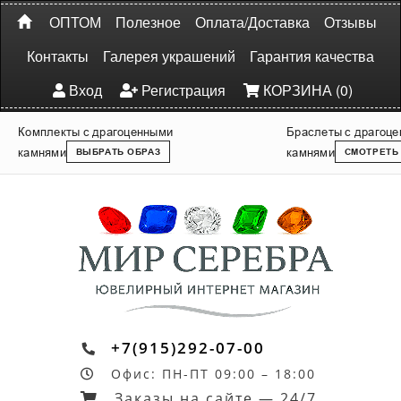
ОПТОМ
Полезное
Оплата/Доставка
Отзывы
Контакты
Галерея украшений
Гарантия качества
Вход
Регистрация
КОРЗИНА (0)
Комплекты с драгоценными
Браслеты с драгоц
камнями
камнями
ВЫБРАТЬ ОБРАЗ
СМОТРЕТЬ
+7(915)292-07-00
Офис: ПН-ПТ 09:00 – 18:00
Заказы на сайте — 24/7