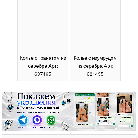
Колье с гранатом из
Колье с изумрудом
Коль
серебра Арт:
из серебра Арт:
се
637465
621435