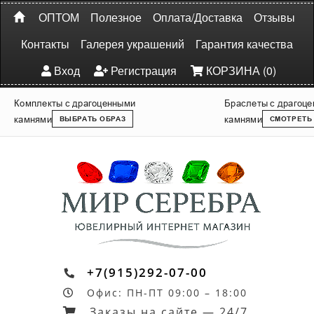
ОПТОМ
Полезное
Оплата/Доставка
Отзывы
Контакты
Галерея украшений
Гарантия качества
Вход
Регистрация
КОРЗИНА (0)
Комплекты с драгоценными
Браслеты с драгоц
камнями
камнями
ВЫБРАТЬ ОБРАЗ
СМОТРЕТЬ
+7(915)292-07-00
Офис: ПН-ПТ 09:00 – 18:00
Заказы на сайте — 24/7