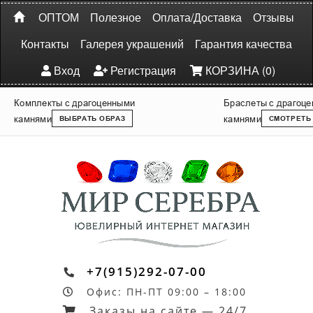
ОПТОМ
Полезное
Оплата/Доставка
Отзывы
Контакты
Галерея украшений
Гарантия качества
Вход
Регистрация
КОРЗИНА (0)
Комплекты с драгоценными
Браслеты с драгоц
камнями
камнями
ВЫБРАТЬ ОБРАЗ
СМОТРЕТЬ
+7(915)292-07-00
Офис: ПН-ПТ 09:00 – 18:00
Заказы на сайте — 24/7