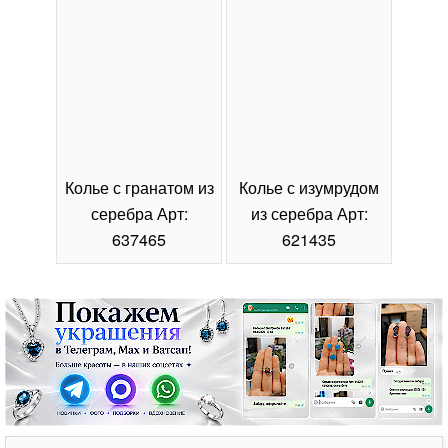
Колье с гранатом из
Колье с изумрудом
Коль
серебра Арт:
из серебра Арт:
се
637465
621435