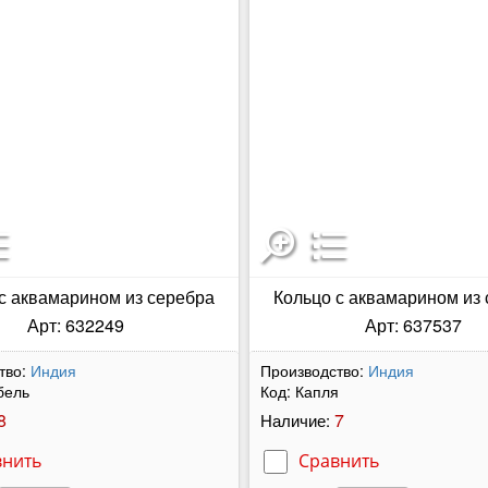
с аквамарином из серебра
Кольцо с аквамарином из
Арт: 632249
Арт: 637537
тво:
Индия
Производство:
Индия
бель
Код:
Капля
8
7
Наличие:
внить
Сравнить