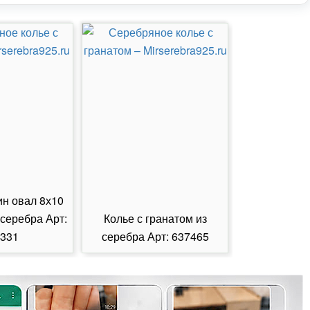
ин овал 8х10
 серебра Арт:
Колье с гранатом из
Колье с из
331
серебра Арт: 637465
серебра А