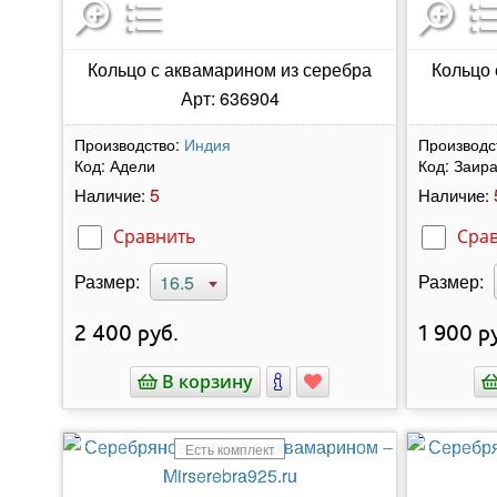
Кольцо с аквамарином из серебра
Кольцо 
Арт: 636904
Производство:
Индия
Производс
Код:
Адели
Код:
Заир
5
Наличие:
Наличие:
Сравнить
Сра
Размер:
Размер:
16.5
2 400
руб.
1 900
ру
В корзину
Есть комплект