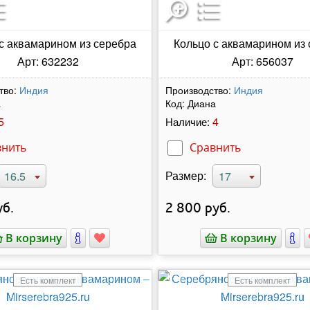
с аквамарином из серебра
Кольцо с аквамарином из
Арт: 632232
Арт: 656037
тво:
Индия
Производство:
Индия
а
Код:
Диана
5
4
Наличие:
внить
Сравнить
Размер:
16.5
17
б.
2 800
руб.
В корзину
В корзину
Есть комплект
Есть комплект