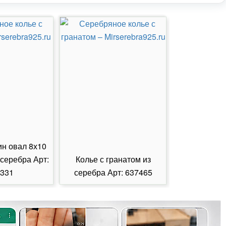
ин овал 8х10
 серебра Арт:
Колье с гранатом из
Колье с из
331
серебра Арт: 637465
серебра А