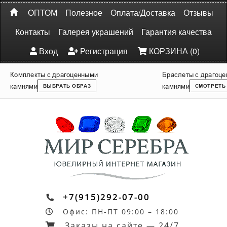
ОПТОМ
Полезное
Оплата/Доставка
Отзывы
Контакты
Галерея украшений
Гарантия качества
Вход
Регистрация
КОРЗИНА (0)
Комплекты с драгоценными
Браслеты с драгоц
камнями
камнями
ВЫБРАТЬ ОБРАЗ
СМОТРЕТЬ
+7(915)292-07-00
Офис: ПН-ПТ 09:00 – 18:00
Заказы на сайте — 24/7