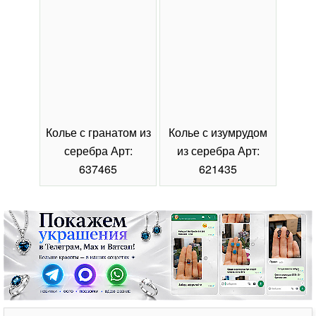
Колье с гранатом из
Колье с изумрудом
Коль
серебра Арт:
из серебра Арт:
се
637465
621435