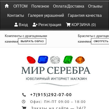
ОПТОМ
Полезное
Оплата/Доставка
Отзывы
Контакты
Галерея украшений
Гарантия качества
Вход
Регистрация
КОРЗИНА (0)
Комплекты с драгоценными
Браслеты с драгоц
камнями
камнями
ВЫБРАТЬ ОБРАЗ
СМОТРЕТЬ
+7(915)292-07-00
Офис: ПН-ПТ 09:00 – 18:00
Заказы на сайте — 24/7