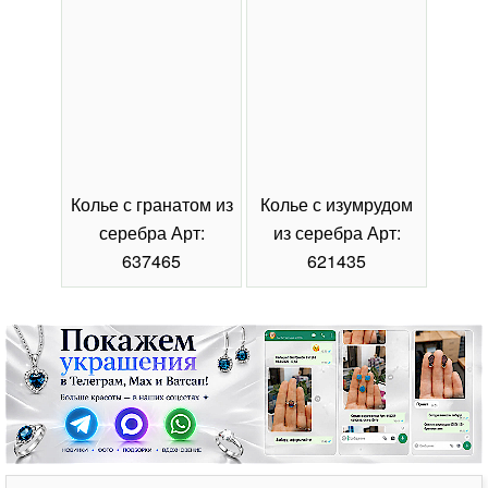
Колье с гранатом из
Колье с изумрудом
Коль
серебра Арт:
из серебра Арт:
се
637465
621435