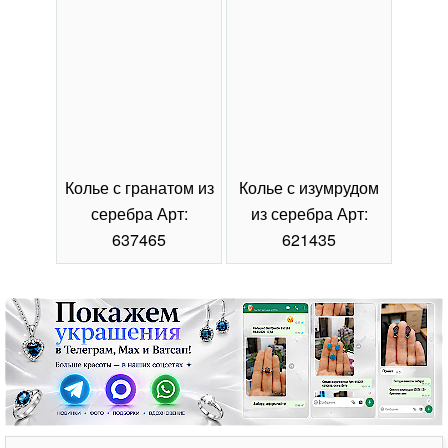
Колье с гранатом из
Колье с изумрудом
Коль
серебра Арт:
из серебра Арт:
се
637465
621435