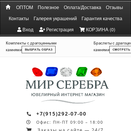
ОПТОМ
Полезное
Оплата/Доставка
Отзывы
Контакты
Галерея украшений
Гарантия качества
Вход
Регистрация
КОРЗИНА (0)
Комплекты с драгоценными
Браслеты с драгоц
камнями
камнями
ВЫБРАТЬ ОБРАЗ
СМОТРЕТЬ
+7(915)292-07-00
Офис: ПН-ПТ 09:00 – 18:00
Заказы на сайте — 24/7