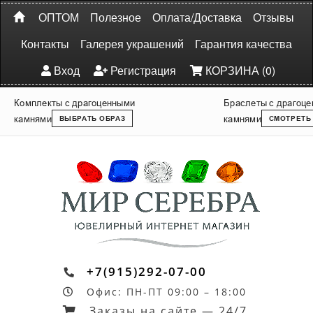
ОПТОМ
Полезное
Оплата/Доставка
Отзывы
Контакты
Галерея украшений
Гарантия качества
Вход
Регистрация
КОРЗИНА (0)
Комплекты с драгоценными
Браслеты с драгоц
камнями
камнями
ВЫБРАТЬ ОБРАЗ
СМОТРЕТЬ
+7(915)292-07-00
Офис: ПН-ПТ 09:00 – 18:00
Заказы на сайте — 24/7