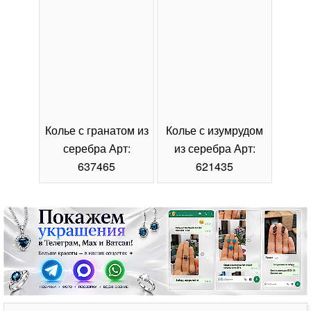
Колье с гранатом из
Колье с изумрудом
Коль
серебра Арт:
из серебра Арт:
се
637465
621435