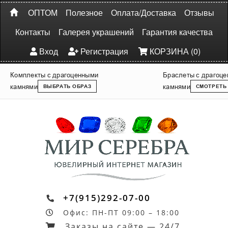
ОПТОМ
Полезное
Оплата/Доставка
Отзывы
Контакты
Галерея украшений
Гарантия качества
Вход
Регистрация
КОРЗИНА (0)
Комплекты с драгоценными
Браслеты с драгоц
камнями
камнями
ВЫБРАТЬ ОБРАЗ
СМОТРЕТЬ
+7(915)292-07-00
Офис: ПН-ПТ 09:00 – 18:00
Заказы на сайте — 24/7