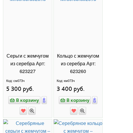
появляются быстрее!
Сканируйте QR-код или нажмите на кнопку ниже,
чтобы перейти в нашу группу.
@MIR925SEREBRA
КАТАЛОГ
НОВИНКИ