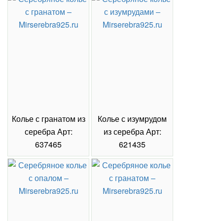
Колье с гранатом из
Колье с изумрудом
Коль
серебра Арт:
из серебра Арт:
се
637465
621435