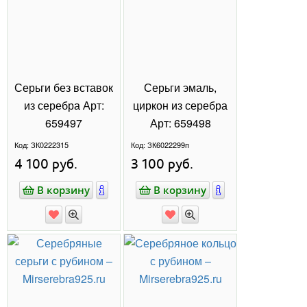
дизайна.
СТАТУС ЗАКАЗА
Почему выбирают серебро 925
Введите номер вашего заказа, чтобы узнать его
пробы?
текущий статус выполнения
— это стандарт качества,
Серебро 925 пробы
признанный по всему миру. В этом сплаве
содержится 92,5% чистого серебра и 7,5%
ОБРАТНАЯ СВЯЗЬ
других металлов (чаще всего меди), которые
придают изделиям прочность и долговечность.
Ювелирные изделия
Такие украшения не только прекрасно
"МИР СЕРЕБРА"
выглядят, но и служат годами.
+7(915)292-07-00
Преимущества серебра 925:
Офис: ПН - ПТ 09:00 - 18:00 MSK
Гипоаллергенность — подходит даже для
чувствительной кожи.
Приятная цена — в сравнении с золотом,
серебро гораздо доступнее. Актуальность
— серебряные украшения подходят как