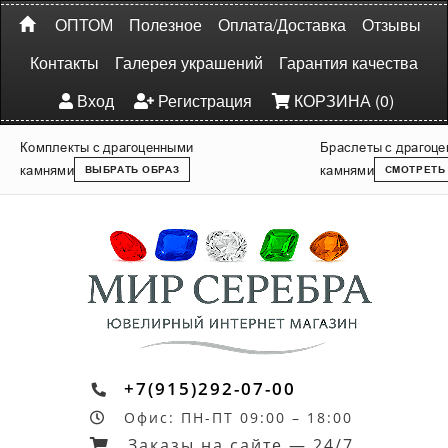
ОПТОМ
Полезное
Оплата/Доставка
Отзывы
Контакты
Галерея украшений
Гарантия качества
Вход
Регистрация
КОРЗИНА (0)
Комплекты с драгоценными
Браслеты с драгоц
камнями
камнями
ВЫБРАТЬ ОБРАЗ
СМОТРЕТЬ
+7(915)292-07-00
Офис: ПН-ПТ 09:00 – 18:00
Заказы на сайте — 24/7