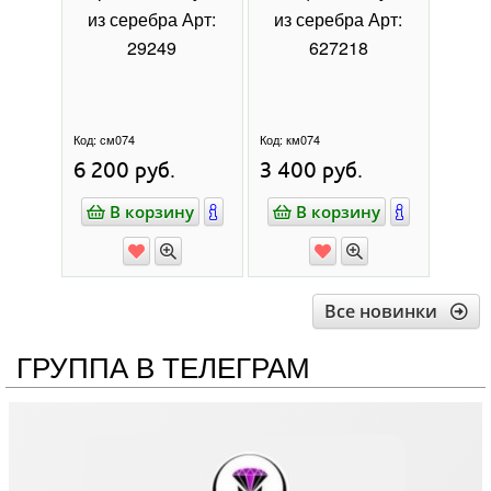
из серебра Арт:
из серебра Арт:
из 
29249
627218
Код:
см074
Код:
км074
Код:
см
6 200
руб.
3 400
руб.
5 30
В корзину
В корзину
В
Все новинки
ГРУППА В ТЕЛЕГРАМ