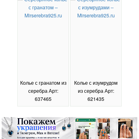
Колье с гранатом из
Колье с изумрудом
Коль
серебра Арт:
из серебра Арт:
се
637465
621435