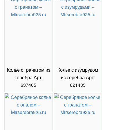
Колье с гранатом из
Колье с изумрудом
Коль
серебра Арт:
из серебра Арт:
се
637465
621435