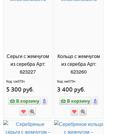
появляются быстрее!
Сканируйте QR-код или нажмите на кнопку ниже,
чтобы перейти в нашу группу.
@MIR925SEREBRA
КАТАЛОГ
НОВИНКИ