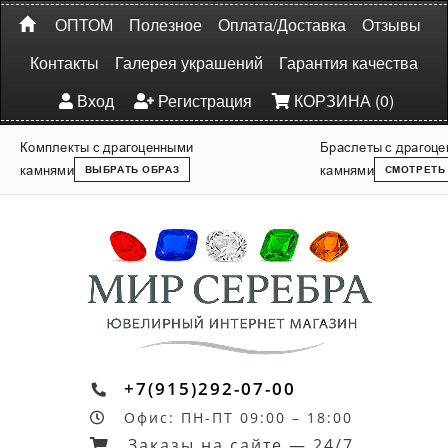
ОПТОМ
Полезное
Оплата/Доставка
Отзывы
Контакты
Галерея украшений
Гарантия качества
Вход
Регистрация
КОРЗИНА (0)
Комплекты с драгоценными
Браслеты с драгоц
камнями
камнями
ВЫБРАТЬ ОБРАЗ
СМОТРЕТЬ
+7(915)292-07-00
Офис: ПН-ПТ 09:00 – 18:00
Заказы на сайте — 24/7