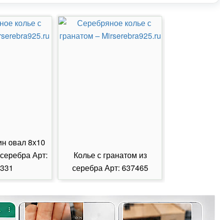
ин овал 8х10
 серебра Арт:
Колье с гранатом из
Колье с из
331
серебра Арт: 637465
серебра А