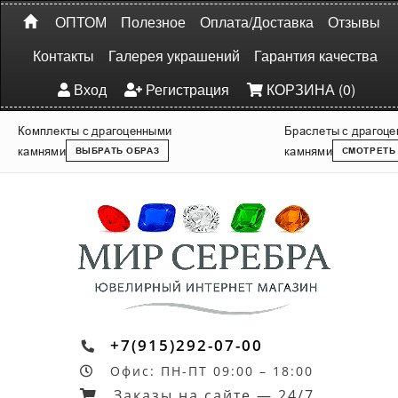
ОПТОМ
Полезное
Оплата/Доставка
Отзывы
Контакты
Галерея украшений
Гарантия качества
Вход
Регистрация
КОРЗИНА (0)
Комплекты с драгоценными
Браслеты с драгоц
камнями
камнями
ВЫБРАТЬ ОБРАЗ
СМОТРЕТЬ
+7(915)292-07-00
Офис: ПН-ПТ 09:00 – 18:00
Заказы на сайте — 24/7