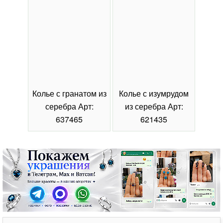
Колье с гранатом из
Колье с изумрудом
Коль
серебра Арт:
из серебра Арт:
се
637465
621435