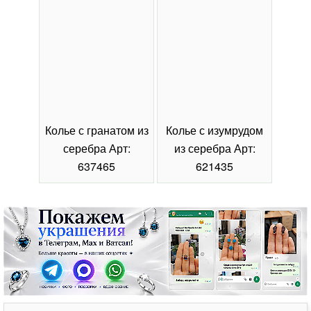
Колье с гранатом из
Колье с изумрудом
Коль
серебра Арт:
из серебра Арт:
се
637465
621435