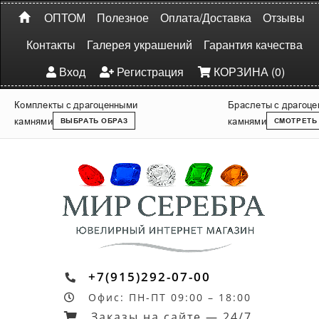
ОПТОМ
Полезное
Оплата/Доставка
Отзывы
Контакты
Галерея украшений
Гарантия качества
Вход
Регистрация
КОРЗИНА (0)
Комплекты с драгоценными
Браслеты с драгоц
камнями
камнями
ВЫБРАТЬ ОБРАЗ
СМОТРЕТЬ
+7(915)292-07-00
Офис: ПН-ПТ 09:00 – 18:00
Заказы на сайте — 24/7