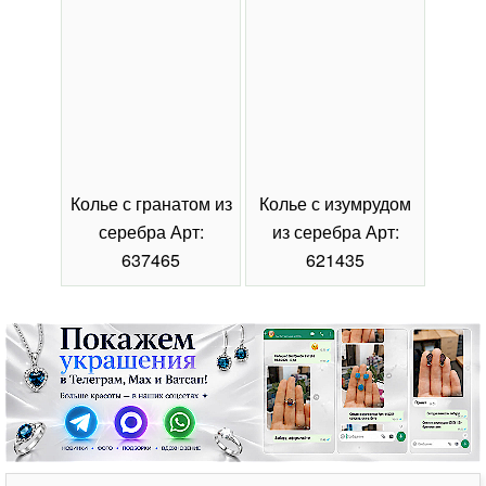
Колье с гранатом из
Колье с изумрудом
Коль
серебра Арт:
из серебра Арт:
се
637465
621435