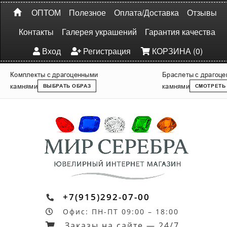
ОПТОМ
Полезное
Оплата/Доставка
Отзывы
Контакты
Галерея украшений
Гарантия качества
Вход
Регистрация
КОРЗИНА (0)
Комплекты с драгоценными
Браслеты с драгоц
камнями
камнями
ВЫБРАТЬ ОБРАЗ
СМОТРЕТЬ
+7(915)292-07-00
Офис: ПН-ПТ 09:00 – 18:00
Заказы на сайте — 24/7