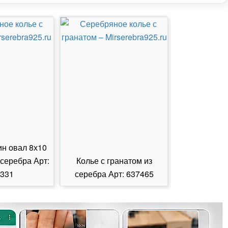
ин овал 8х10
 серебра Арт:
Колье с гранатом из
Колье с из
331
серебра Арт: 637465
серебра А