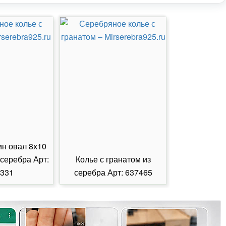
ин овал 8х10
 серебра Арт:
Колье с гранатом из
Колье с из
331
серебра Арт: 637465
серебра А