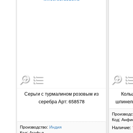
Серьги с турмалином розовым из
Коль
серебра Арт: 658578
шпинель
Производс
Код:
Анфи
Производство:
Индия
Наличие:
Код:
Агафья