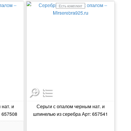
Есть комплект
нат. и
Серьги с опалом черным нат. и
: 657508
шпинелью из серебра Арт: 657541