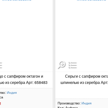
цо с сапфиром октагон и
Серьги с сапфиром окта
ю из серебра Арт: 658483
шпинелью из серебра Арт
тво:
Индия
са
1
Производство:
Индия
Код:
Анфиса