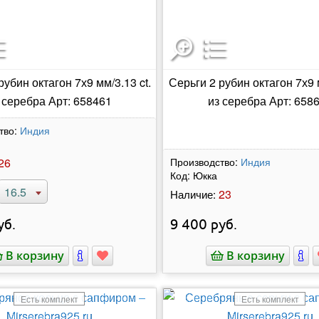
рубин октагон 7х9 мм/3.13 ct.
Серьги 2 рубин октагон 7х9 м
 серебра Арт: 658461
из серебра Арт: 658
тво:
Индия
26
Производство:
Индия
Код:
Юкка
16.5
23
Наличие:
уб.
9 400
руб.
В корзину
В корзину
Есть комплект
Есть комплект