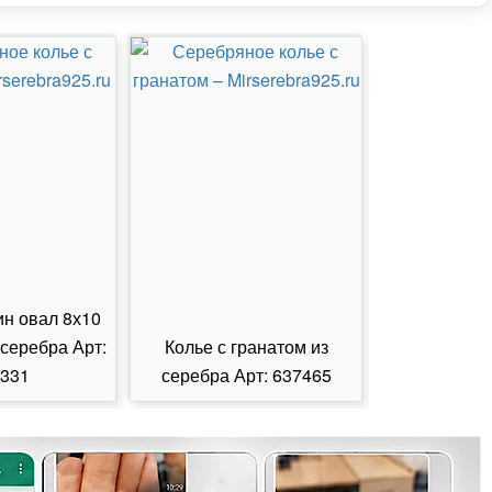
ин овал 8х10
 серебра Арт:
Колье с гранатом из
Колье с из
331
серебра Арт: 637465
серебра А