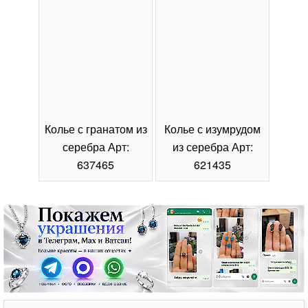
Колье с гранатом из
Колье с изумрудом
Коль
серебра Арт:
из серебра Арт:
се
637465
621435