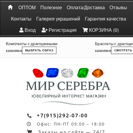
ОПТОМ
Полезное
Оплата/Доставка
Отзывы
Контакты
Галерея украшений
Гарантия качества
Вход
Регистрация
КОРЗИНА (0)
Комплекты с драгоценными
Браслеты с драгоц
камнями
камнями
ВЫБРАТЬ ОБРАЗ
СМОТРЕТЬ
+7(915)292-07-00
Офис: ПН-ПТ 09:00 – 18:00
Заказы на сайте — 24/7