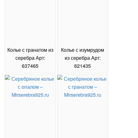
Колье с гранатом из
Колье с изумрудом
Коль
серебра Арт:
из серебра Арт:
се
637465
621435