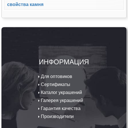
+7(915)292-07-00
Офис: ПН - ПТ 09:00 - 18:00 MSK
Карта украшений
·
Контакты
·
Политика
конфиденциальности
Copyright © 2009-2026 «Мир Серебра» Ювелирный сайт.
Копирование любой информации запрещено. Все права
защищены.