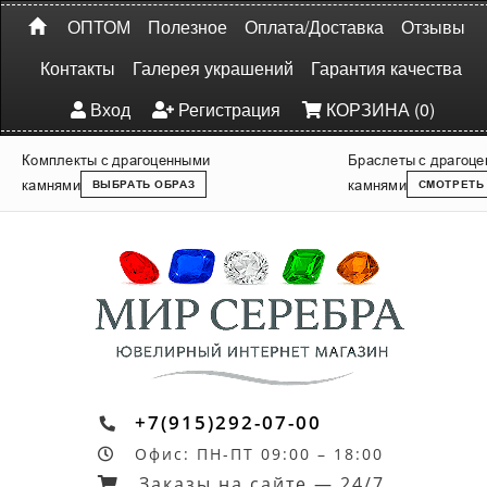
ОПТОМ
Полезное
Оплата/Доставка
Отзывы
Контакты
Галерея украшений
Гарантия качества
Вход
Регистрация
КОРЗИНА (0)
Комплекты с драгоценными
Браслеты с драгоц
камнями
камнями
ВЫБРАТЬ ОБРАЗ
СМОТРЕТЬ
+7(915)292-07-00
Офис: ПН-ПТ 09:00 – 18:00
Заказы на сайте — 24/7