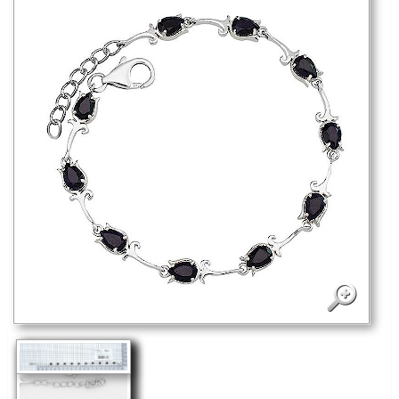
Выберите для сравнения
Выбрать размер:
РЕГУЛИРУЕМЫЙ
Как узнать размер?
7 800
руб.
В избранное
Отправить другу
Производство:
Индия
Поделиться
На изделии стоит 925 проба (оттиск)
Государственной пробирной инспекции