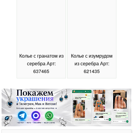
Колье с гранатом из
Колье с изумрудом
Коль
серебра Арт:
из серебра Арт:
се
637465
621435