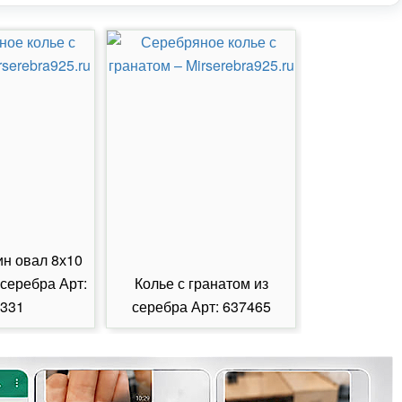
ин овал 8х10
 серебра Арт:
Колье с гранатом из
Колье с из
331
серебра Арт: 637465
серебра А