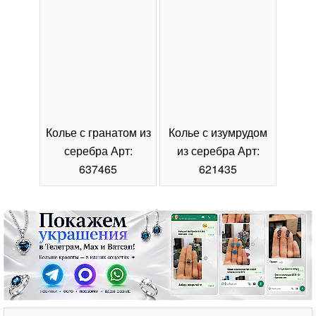
Колье с гранатом из
Колье с изумрудом
Коль
серебра Арт:
из серебра Арт:
се
637465
621435