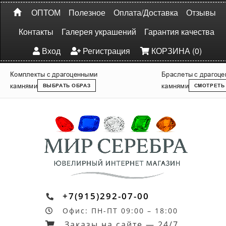
ОПТОМ
Полезное
Оплата/Доставка
Отзывы
Контакты
Галерея украшений
Гарантия качества
Вход
Регистрация
КОРЗИНА (0)
Комплекты с драгоценными
Браслеты с драгоц
камнями
камнями
ВЫБРАТЬ ОБРАЗ
СМОТРЕТЬ
+7(915)292-07-00
Офис: ПН-ПТ 09:00 – 18:00
Заказы на сайте — 24/7