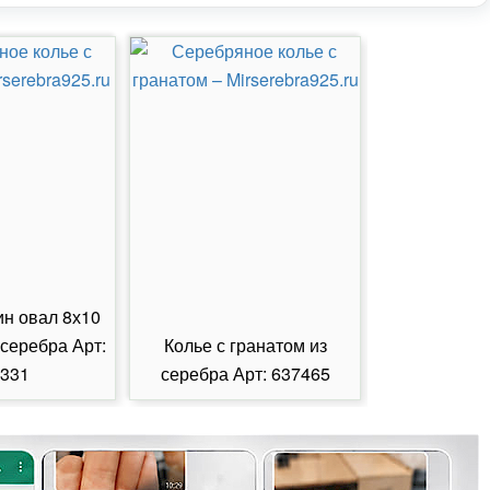
ин овал 8х10
 серебра Арт:
Колье с гранатом из
Колье с из
331
серебра Арт: 637465
серебра А