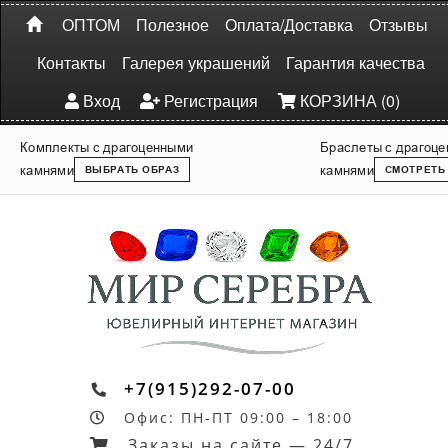
ОПТОМ
Полезное
Оплата/Доставка
Отзывы
Контакты
Галерея украшений
Гарантия качества
Вход
Регистрация
КОРЗИНА (0)
Комплекты с драгоценными
Браслеты с драгоц
камнями
камнями
ВЫБРАТЬ ОБРАЗ
СМОТРЕТЬ
+7(915)292-07-00
Офис: ПН-ПТ 09:00 – 18:00
Заказы на сайте — 24/7