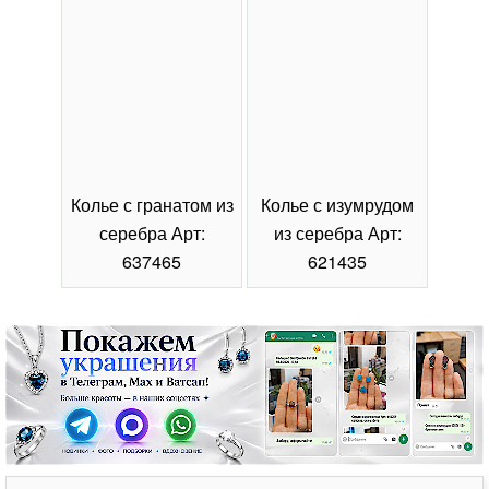
Колье с гранатом из
Колье с изумрудом
Коль
серебра Арт:
из серебра Арт:
се
637465
621435