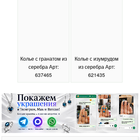
Колье с гранатом из
Колье с изумрудом
Коль
серебра Арт:
из серебра Арт:
се
637465
621435