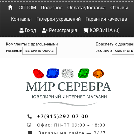
ОПТОМ
Полезное
Оплата/Доставка
Отзывы
Контакты
Галерея украшений
Гарантия качества
Вход
Регистрация
КОРЗИНА (0)
Комплекты с драгоценными
Браслеты с драгоц
камнями
камнями
ВЫБРАТЬ ОБРАЗ
СМОТРЕТЬ
+7(915)292-07-00
Офис: ПН-ПТ 09:00 – 18:00
Заказы на сайте — 24/7