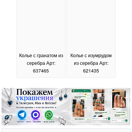
Колье с гранатом из
Колье с изумрудом
Коль
серебра Арт:
из серебра Арт:
се
637465
621435