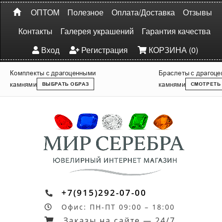
ОПТОМ
Полезное
Оплата/Доставка
Отзывы
Контакты
Галерея украшений
Гарантия качества
Вход
Регистрация
КОРЗИНА (0)
Комплекты с драгоценными
Браслеты с драгоц
камнями
камнями
ВЫБРАТЬ ОБРАЗ
СМОТРЕТЬ
+7(915)292-07-00
Офис: ПН-ПТ 09:00 – 18:00
Заказы на сайте — 24/7