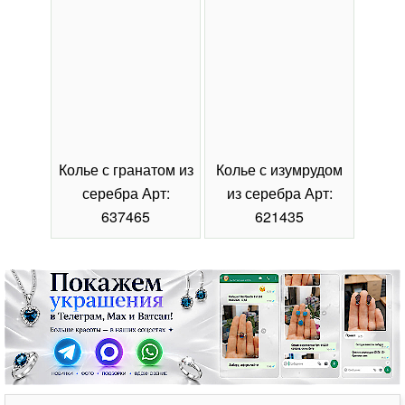
Колье с гранатом из
Колье с изумрудом
Коль
серебра Арт:
из серебра Арт:
се
637465
621435