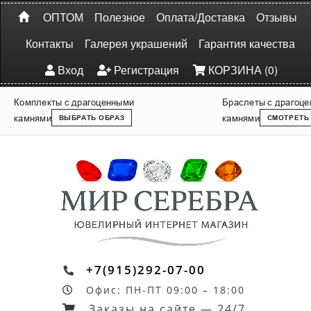
ОПТОМ
Полезное
Оплата/Доставка
Отзывы
Контакты
Галерея украшений
Гарантия качества
Вход
Регистрация
КОРЗИНА (0)
Комплекты с драгоценными
Браслеты с драгоц
камнями
камнями
ВЫБРАТЬ ОБРАЗ
СМОТРЕТЬ
+7(915)292-07-00
Офис: ПН-ПТ 09:00 – 18:00
Заказы на сайте — 24/7