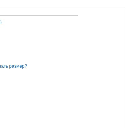
в
нать размер?