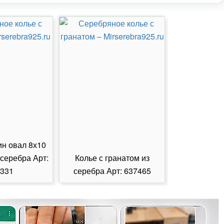
ин овал 8х10
 серебра Арт:
Колье с гранатом из
Колье с из
331
серебра Арт: 637465
серебра А