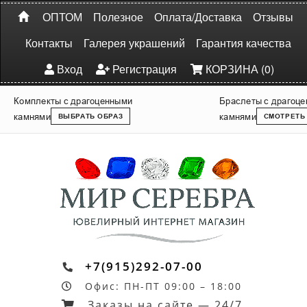
ОПТОМ
Полезное
Оплата/Доставка
Отзывы
Контакты
Галерея украшений
Гарантия качества
Вход
Регистрация
КОРЗИНА (0)
Комплекты с драгоценными
Браслеты с драгоц
камнями
камнями
ВЫБРАТЬ ОБРАЗ
СМОТРЕТЬ
+7(915)292-07-00
Офис: ПН-ПТ 09:00 – 18:00
Заказы на сайте — 24/7