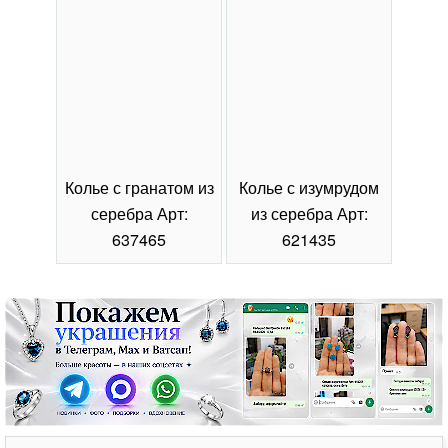
Колье с гранатом из
Колье с изумрудом
Коль
серебра Арт:
из серебра Арт:
се
637465
621435