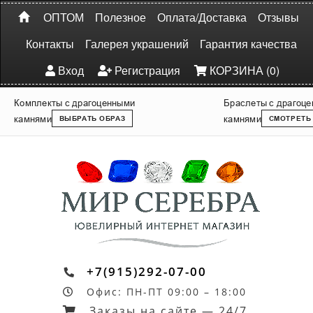
ОПТОМ
Полезное
Оплата/Доставка
Отзывы
Контакты
Галерея украшений
Гарантия качества
Вход
Регистрация
КОРЗИНА (0)
Комплекты с драгоценными
Браслеты с драгоц
камнями
камнями
ВЫБРАТЬ ОБРАЗ
СМОТРЕТЬ
+7(915)292-07-00
Офис: ПН-ПТ 09:00 – 18:00
Заказы на сайте — 24/7