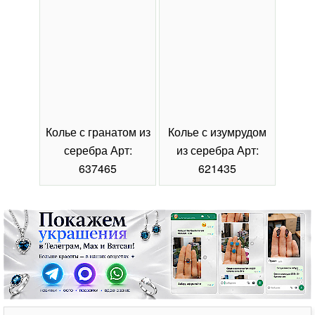
Колье с гранатом из
Колье с изумрудом
Коль
серебра Арт:
из серебра Арт:
се
637465
621435