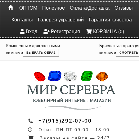
ОПТОМ
Полезное
Оплата/Доставка
Отзывы
Контакты
Галерея украшений
Гарантия качества
Вход
Регистрация
КОРЗИНА (0)
Комплекты с драгоценными
Браслеты с драгоц
камнями
камнями
ВЫБРАТЬ ОБРАЗ
СМОТРЕТЬ
+7(915)292-07-00
Офис: ПН-ПТ 09:00 – 18:00
Заказы на сайте — 24/7