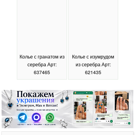
Колье с гранатом из
Колье с изумрудом
Коль
серебра Арт:
из серебра Арт:
се
637465
621435