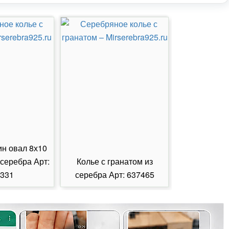
ин овал 8х10
 серебра Арт:
Колье с гранатом из
Колье с из
331
серебра Арт: 637465
серебра А