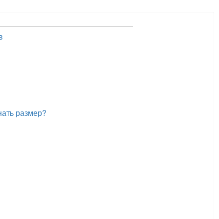
в
нать размер?